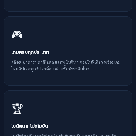
🎮
เกมครบทุกประเภท
สล็อต บาคาร่า คาสิโนสด และพนันกีฬา ครบในที่เดียว พร้อมเกม
ใหม่อัปเดตทุกสัปดาห์จากค่ายชั้นนำระดับโลก
🏆
โบนัสและโปรโมชัน
โบนัสต้อนรับสมาชิกใหม่ โปรโมชันรายวัน แคชแบ็ก และรางวัล