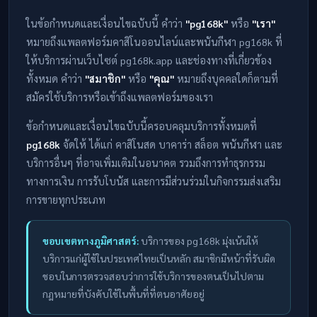
ในข้อกำหนดและเงื่อนไขฉบับนี้ คำว่า
"pg168k"
หรือ
"เรา"
หมายถึงแพลตฟอร์มคาสิโนออนไลน์และพนันกีฬา pg168k ที่
ให้บริการผ่านเว็บไซต์ pg168k.app และช่องทางที่เกี่ยวข้อง
ทั้งหมด คำว่า
"สมาชิก"
หรือ
"คุณ"
หมายถึงบุคคลใดก็ตามที่
สมัครใช้บริการหรือเข้าถึงแพลตฟอร์มของเรา
ข้อกำหนดและเงื่อนไขฉบับนี้ครอบคลุมบริการทั้งหมดที่
pg168k
จัดให้ ได้แก่ คาสิโนสด บาคาร่า สล็อต พนันกีฬา และ
บริการอื่นๆ ที่อาจเพิ่มเติมในอนาคต รวมถึงการทำธุรกรรม
ทางการเงิน การรับโบนัส และการมีส่วนร่วมในกิจกรรมส่งเสริม
การขายทุกประเภท
ขอบเขตทางภูมิศาสตร์:
บริการของ pg168k มุ่งเน้นให้
บริการแก่ผู้ใช้ในประเทศไทยเป็นหลัก สมาชิกมีหน้าที่รับผิด
ชอบในการตรวจสอบว่าการใช้บริการของตนเป็นไปตาม
กฎหมายที่บังคับใช้ในพื้นที่ที่ตนอาศัยอยู่