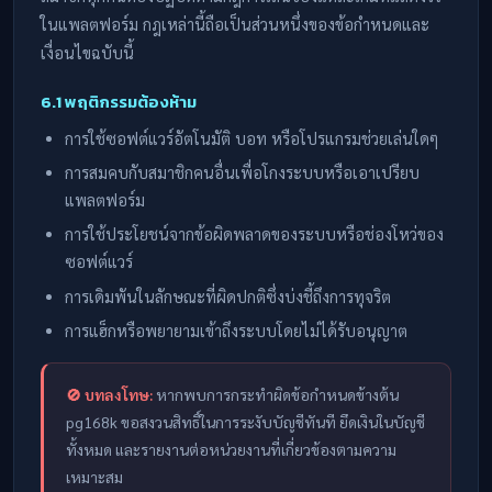
ในแพลตฟอร์ม กฎเหล่านี้ถือเป็นส่วนหนึ่งของข้อกำหนดและ
เงื่อนไขฉบับนี้
6.1 พฤติกรรมต้องห้าม
การใช้ซอฟต์แวร์อัตโนมัติ บอท หรือโปรแกรมช่วยเล่นใดๆ
การสมคบกับสมาชิกคนอื่นเพื่อโกงระบบหรือเอาเปรียบ
แพลตฟอร์ม
การใช้ประโยชน์จากข้อผิดพลาดของระบบหรือช่องโหว่ของ
ซอฟต์แวร์
การเดิมพันในลักษณะที่ผิดปกติซึ่งบ่งชี้ถึงการทุจริต
การแฮ็กหรือพยายามเข้าถึงระบบโดยไม่ได้รับอนุญาต
🚫 บทลงโทษ:
หากพบการกระทำผิดข้อกำหนดข้างต้น
pg168k ขอสงวนสิทธิ์ในการระงับบัญชีทันที ยึดเงินในบัญชี
ทั้งหมด และรายงานต่อหน่วยงานที่เกี่ยวข้องตามความ
เหมาะสม