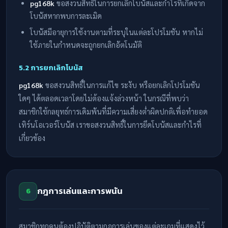
pg168k
ขอสงวนสิทธิ์ในการยกเลิกโบนัสและกำไรที่เกิดจาก
โบนัสหากพบการละเมิด
โบนัสมีอายุการใช้งานตามที่ระบุในแต่ละโปรโมชัน หากไม่
ใช้ภายในกำหนดจะถูกยกเลิกอัตโนมัติ
5.2 การยกเลิกโบนัส
pg168k
ขอสงวนสิทธิ์ในการแก้ไข ระงับ หรือยกเลิกโปรโมชัน
ใดๆ ได้ตลอดเวลาโดยไม่ต้องแจ้งล่วงหน้า ในกรณีที่พบว่า
สมาชิกใช้กลยุทธ์การเดิมพันที่มีความเสี่ยงต่ำผิดปกติเพื่อทำยอด
เทิร์นโอเวอร์โบนัส เราขอสงวนสิทธิ์ในการยึดโบนัสและกำไรที่
เกี่ยวข้อง
กฎการเล่นและการพนัน
6
สมาชิกทุกคนต้องปฏิบัติตามกฎการเล่นของแต่ละเกมที่แสดงไว้