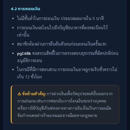
4.2 การถอนเงิน
ไม่มีขั้นต่ำในการถอนเงิน ประมวลผลภายใน 5 นาที
การถอนเงินจะโอนไปยังบัญชีธนาคารที่ลงทะเบียนไว้
เท่านั้น
สมาชิกต้องผ่านการยืนยันตัวตนก่อนถอนเงินครั้งแรก
pg168k
ขอสงวนสิทธิ์ในการตรวจสอบธุรกรรมที่ผิดปกติก่อน
อนุมัติการถอน
ในกรณีที่มีการสอบสวน การถอนเงินอาจถูกระงับชั่วคราวไม่
เกิน 72 ชั่วโมง
⚠️ ข้อห้ามสำคัญ:
การฝากเงินเพื่อวัตถุประสงค์อื่นนอกจาก
การเล่นเกม เช่น การฟอกเงิน การโอนเงินระหว่างบุคคล
หรือการใช้บัญชีเป็นช่องทางทางการเงิน ถือเป็นการละเมิด
ข้อกำหนดอย่างร้ายแรงและอาจมีผลทางกฎหมาย