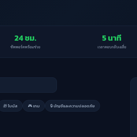
24 ชม.
5 นาที
ซัพพอร์ตพร้อมช่วย
เวลาตอบกลับเฉลี่ย
🎁 โบนัส
🎮 เกม
🔒 บัญชีและความปลอดภัย