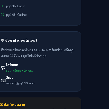
pg168k Login
pg168k Casino
💬 ยังหาคำตอบไม่เจอ?
ทีมซัพพอร์ตภาษาไทยของ pg168k พร้อมช่วยเหลือคุณ
ตลอด 24 ชั่วโมง ทุกวันไม่มีวันหยุด
ไลฟ์แชท
💬
ออนไลน์ตลอด 24 ชม.
อีเมล
📧
support@pg168k.app
🔞 ข้อกำหนดอายุ