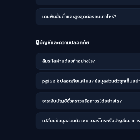
เดิมพันขั้นต่ำและสูงสุดต่อรอบเท่าไหร่?
🔒
บัญชีและความปลอดภัย
ลืมรหัสผ่านต้องทำอย่างไร?
pg168 k ปลอดภัยแค่ไหน? ข้อมูลส่วนตัวถูกเก็บอย่
จะระงับบัญชีชั่วคราวหรือถาวรได้อย่างไร?
เปลี่ยนข้อมูลส่วนตัว เช่น เบอร์โทรหรือบัญชีธนาคา