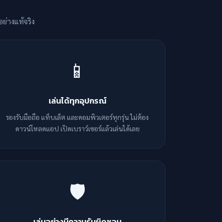
ย่างแท้จริง
📱
เล่นได้ทุกอุปกรณ์
รองรับมือถือ แท็บเล็ต และคอมพิวเตอร์ทุกรุ่น ไม่ต้อง
ดาวน์โหลดแอป เปิดเบราว์เซอร์แล้วเล่นได้เลย
🛡️
เล่นอย่างมีความรับผิดชอบ