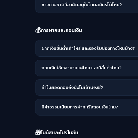
ชาวต่างชาติที่อาศัยอยู่ในไทยสมัครได้ไหม?
💰
การฝากและถอนเงิน
ฝากเงินขั้นต่ำเท่าไหร่ และรองรับช่องทางไหนบ้าง?
ถอนเงินใช้เวลานานแค่ไหน และมีขั้นต่ำไหม?
ทำไมยอดถอนถึงยังไม่เข้าบัญชี?
มีค่าธรรมเนียมการฝากหรือถอนเงินไหม?
🎁
โบนัสและโปรโมชัน