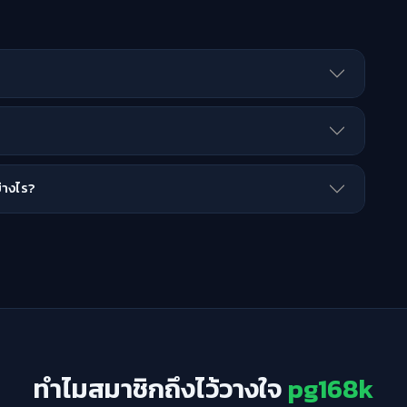
่างไร?
ทำไมสมาชิกถึงไว้วางใจ
pg168k