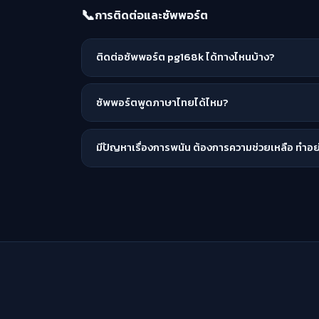
📞
การติดต่อและซัพพอร์ต
ติดต่อซัพพอร์ต pg168k ได้ทางไหนบ้าง?
ซัพพอร์ตพูดภาษาไทยได้ไหม?
มีปัญหาเรื่องการพนัน ต้องการความช่วยเหลือ ทำอย