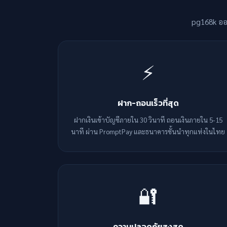
pg168k ออก
⚡
ฝาก-ถอนเร็วที่สุด
ฝากเงินเข้าบัญชีภายใน 30 วินาที ถอนเงินภายใน 5-15
นาที ผ่าน PromptPay และธนาคารชั้นนำทุกแห่งในไทย
🔐
ความปลอดภัยสูงสุด